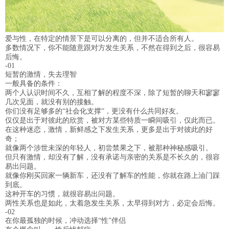
爱与性，在特定的情景下是可以分离的，但并不适合所有人。
多数情况下，你不能随意跟对方发生关系，不然在得到之后，很容易
后悔。
-01
短暂的激情，失去理智
一般具备的条件：
两个人认识时间不久，互相了解的程度不深，除了短暂的聊天和寥寥
几次见面，就没有别的接触。
你们没有足够多的“社会化支撑”，更没有什么共同好友。
仅仅是出于对彼此的欣赏，被对方某些特质一瞬间吸引，仅此而已。
在这种迷恋，激情，新鲜感之下发生关系，更多是出于对彼此的好
奇；
就像两个涉世未深的年轻人，初尝禁果之下，被那种神秘感吸引。
但只有激情，却没有了解，没有承诺与亲密的关系是不长久的，很容
易出问题。
就像你刚买回家一辆新车，还没有了解车的性能，你就在路上油门踩
到底。
这种开车的习惯，就很容易出问题。
两性关系也是如此，太着急发生关系，太早得到对方，必定会后悔。
-02
在你最孤独的时候，冲动选择“性”伴侣