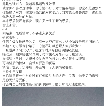
越是勉强对方，就越容易起到反效果。
就像你不喜欢这件事，你心情不好，对方偏要勉强，你是不是很烦？
你拒绝了对方，摆出很强烈的对抗姿态，对方也会失去兴趣，进而跟
你进入新一轮的对抗。
本来矛盾就没有解决，现在又产生了新的矛盾。
雪上加霜。
-04
刚结束一段感情时，不要进入新关系
研究表明：
伴侣在爆发剧烈争吵后，有一方夺门而出，这个阶段最容易“出轨”。
比如：对方跟你吵架了，心情不好就想跟人倾诉发泄；
一旦遇到了“有心人”，在这个时刻给他提供情绪慰藉。
喝点酒，制造暧昧的氛围，接下来会发生什么，很难说。
在情绪上头时，人很难控制自己的行为，会短暂失去理智；
可清醒后的懊恼，会带来强烈的反噬。
懊恼，愧疚，负罪感，终会将一个人的情绪吞噬。
再换个角度讲：
当你随意跟一个对你没有任何吸引力的人产生关系，结束后的痛苦，
是你无法忍受的。
你会将自己钉在“愧疚感”的印象中，很长时间无法走出来。